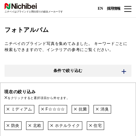
EN
採用情報
ニチベイはブラインドと間仕切りの総合メーカーです
フォトアルバム
ニチベイのブラインド写真を集めてみました。
キーワードごとに
検索もできますので、インテリアの参考にご覧ください。
条件で絞り込む
現在の絞り込み
をクリックすると選択項目から外せます。
ミディアム
F☆☆☆☆
抗菌
消臭
防炎
北欧
ホテルライク
住宅