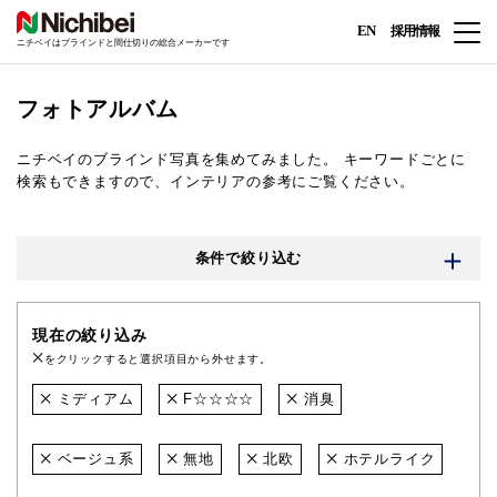
EN
採用情報
ニチベイはブラインドと間仕切りの総合メーカーです
フォトアルバム
ニチベイのブラインド写真を集めてみました。
キーワードごとに
検索もできますので、インテリアの参考にご覧ください。
条件で絞り込む
現在の絞り込み
をクリックすると選択項目から外せます。
ミディアム
F☆☆☆☆
消臭
ベージュ系
無地
北欧
ホテルライク