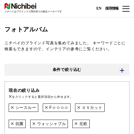
EN
採用情報
ニチベイはブラインドと間仕切りの総合メーカーです
フォトアルバム
ニチベイのブラインド写真を集めてみました。
キーワードごとに
検索もできますので、インテリアの参考にご覧ください。
条件で絞り込む
現在の絞り込み
をクリックすると選択項目から外せます。
シースルー
F☆☆☆☆
ＵＶカット
抗菌
ウォッシャブル
北欧