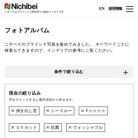
EN
採用情報
ニチベイはブラインドと間仕切りの総合メーカーです
フォトアルバム
ニチベイのブラインド写真を集めてみました。
キーワードごとに
検索もできますので、インテリアの参考にご覧ください。
条件で絞り込む
現在の絞り込み
をクリックすると選択項目から外せます。
掃き出し窓
シースルー
F☆☆☆☆
ＵＶカット
抗菌
ウォッシャブル