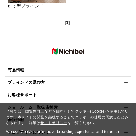
たて型ブラインド
[1]
商品情報
ブラインドの選び方
お客様サポート
ショールーム・取扱店検索
当社では、閲覧性向上などを目的としてクッキー(Cookie)を使用してい
ます。本サイトの閲覧を継続することでクッキーの使用に同意したとみ
会社情報
なされます。詳細は
サイトポリシー
をご覧ください。
We use Cookies to improve browsing experience and for other
ウェブサイトについて