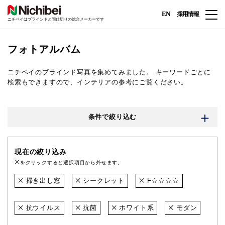
EN
採用情報
ニチベイはブラインドと間仕切りの総合メーカーです
フォトアルバム
ニチベイのブラインド写真を集めてみました。
キーワードごとに
検索もできますので、インテリアの参考にご覧ください。
条件で絞り込む
現在の絞り込み
をクリックすると選択項目から外せます。
掃き出し窓
シークレット
F☆☆☆☆
抗ウイルス
抗菌
ホワイト系
モダン