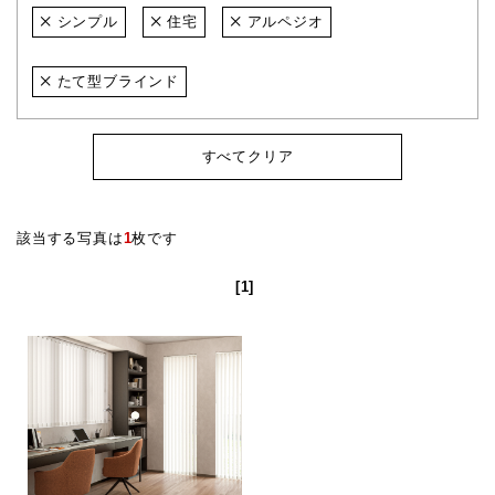
シンプル
住宅
アルペジオ
たて型ブラインド
すべてクリア
該当する写真は
1
枚です
[1]