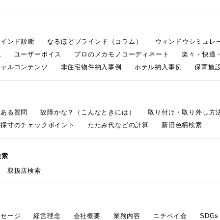
ラインド診断
なるほどブラインド（コラム）
ウィンドウシミュレ
ム
ユーザーボイス
プロのメカモノコーディネート
楽々・快適
シャルコンテンツ
非住宅物件納入事例
ホテル納入事例
保育施設
くある質問
故障かな？（こんなときには）
取り付け・取り外し方
採寸のチェックポイント
たたみ代などの計算
新旧色柄検索
検索
取扱店検索
ッセージ
経営理念
会社概要
業務内容
ニチベイ会
SDG