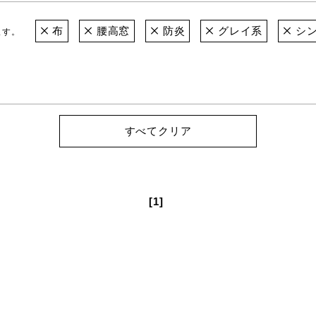
布
腰高窓
防炎
グレイ系
シン
ます。
すべてクリア
[1]