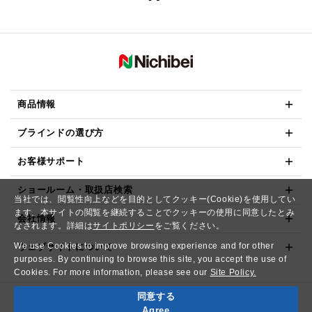
商品情報
ブラインドの選び方
お客様サポート
ショールーム・取扱店検索
当社では、閲覧性向上などを目的としてクッキー(Cookie)を使用してい
ます。本サイトの閲覧を継続することでクッキーの使用に同意したとみ
会社情報
なされます。詳細は
サイトポリシー
をご覧ください。
We use Cookies to improve browsing experience and for other
ウェブサイトについて
purposes. By continuing to browse this site, you accept the use of
Cookies. For more information, please see our
Site Policy.
同意する
Copyright© NICHIBEI CO.,LTD. All Rights Reserved.
Agree