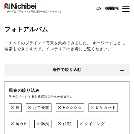
EN
採用情報
ニチベイはブラインドと間仕切りの総合メーカーです
フォトアルバム
ニチベイのブラインド写真を集めてみました。
キーワードごとに
検索もできますので、インテリアの参考にご覧ください。
条件で絞り込む
現在の絞り込み
をクリックすると選択項目から外せます。
布
たて長窓
F☆☆☆☆
ＵＶカット
抗カビ
防炎
住宅
ダイニング