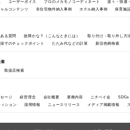
ム
ユーザーボイス
プロのメカモノコーディネート
楽々・快適
シャルコンテンツ
非住宅物件納入事例
ホテル納入事例
保育施設
くある質問
故障かな？（こんなときには）
取り付け・取り外し方
採寸のチェックポイント
たたみ代などの計算
新旧色柄検索
検索
取扱店検索
ッセージ
経営理念
会社概要
業務内容
ニチベイ会
SDG
ティション
採用情報
ニュースリリース
メディア掲載情報