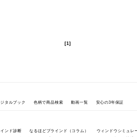
[1]
デジタルブック
色柄で商品検索
動画一覧
安心の3年保証
ラインド診断
なるほどブラインド（コラム）
ウィンドウシミュレ