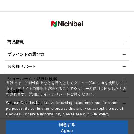
商品情報
ブラインドの選び方
お客様サポート
ショールーム・取扱店検索
当社では、閲覧性向上などを目的としてクッキー(Cookie)を使用してい
ます。本サイトの閲覧を継続することでクッキーの使用に同意したとみ
会社情報
なされます。詳細は
サイトポリシー
をご覧ください。
We use Cookies to improve browsing experience and for other
ウェブサイトについて
purposes. By continuing to browse this site, you accept the use of
Cookies. For more information, please see our
Site Policy.
同意する
Copyright© NICHIBEI CO.,LTD. All Rights Reserved.
Agree