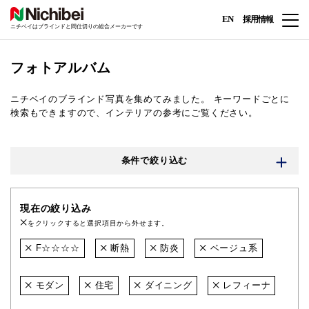
EN
採用情報
ニチベイはブラインドと間仕切りの総合メーカーです
フォトアルバム
ニチベイのブラインド写真を集めてみました。
キーワードごとに
検索もできますので、インテリアの参考にご覧ください。
条件で絞り込む
現在の絞り込み
をクリックすると選択項目から外せます。
F☆☆☆☆
断熱
防炎
ベージュ系
モダン
住宅
ダイニング
レフィーナ