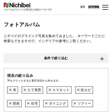
EN
採用情報
ニチベイはブラインドと間仕切りの総合メーカーです
フォトアルバム
ニチベイのブラインド写真を集めてみました。
キーワードごとに
検索もできますので、インテリアの参考にご覧ください。
条件で絞り込む
現在の絞り込み
をクリックすると選択項目から外せます。
布
たて長窓
ＵＶカット
抗カビ
防炎
住宅
ダイニング
ソフィー