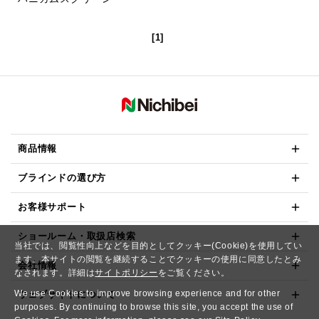
[1]
商品情報
ブラインドの選び方
お客様サポート
ショールーム・取扱店検索
当社では、閲覧性向上などを目的としてクッキー(Cookie)を使用してい
ます。本サイトの閲覧を継続することでクッキーの使用に同意したとみ
会社情報
なされます。詳細は
サイトポリシー
をご覧ください。
We use Cookies to improve browsing experience and for other
ウェブサイトについて
purposes. By continuing to browse this site, you accept the use of