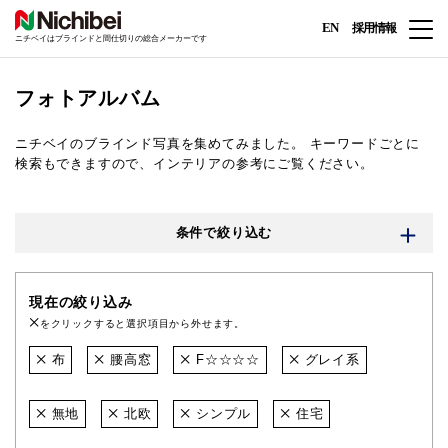
EN
採用情報
ニチベイはブラインドと間仕切りの総合メーカーです
フォトアルバム
ニチベイのブラインド写真を集めてみました。
キーワードごとに
検索もできますので、インテリアの参考にご覧ください。
条件で絞り込む
現在の絞り込み
をクリックすると選択項目から外せます。
布
腰高窓
F☆☆☆☆
グレイ系
無地
北欧
シンプル
住宅