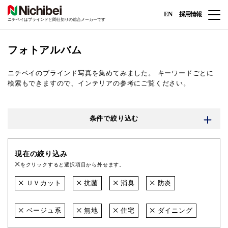
EN
採用情報
ニチベイはブラインドと間仕切りの総合メーカーです
フォトアルバム
ニチベイのブラインド写真を集めてみました。
キーワードごとに
検索もできますので、インテリアの参考にご覧ください。
条件で絞り込む
現在の絞り込み
をクリックすると選択項目から外せます。
ＵＶカット
抗菌
消臭
防炎
ベージュ系
無地
住宅
ダイニング