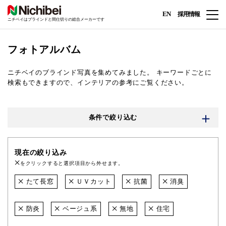
EN
採用情報
ニチベイはブラインドと間仕切りの総合メーカーです
フォトアルバム
ニチベイのブラインド写真を集めてみました。
キーワードごとに
検索もできますので、インテリアの参考にご覧ください。
条件で絞り込む
現在の絞り込み
をクリックすると選択項目から外せます。
たて長窓
ＵＶカット
抗菌
消臭
防炎
ベージュ系
無地
住宅