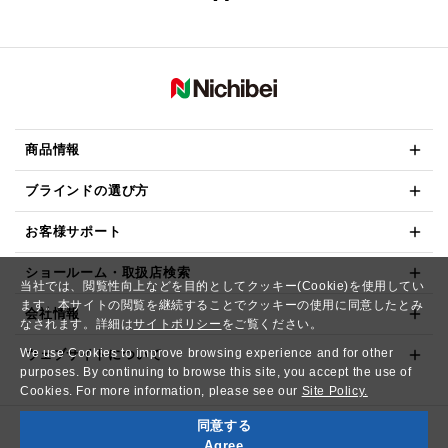
商品情報
ブラインドの選び方
お客様サポート
ショールーム・取扱店検索
当社では、閲覧性向上などを目的としてクッキー(Cookie)を使用してい
ます。本サイトの閲覧を継続することでクッキーの使用に同意したとみ
会社情報
なされます。詳細は
サイトポリシー
をご覧ください。
We use Cookies to improve browsing experience and for other
ウェブサイトについて
purposes. By continuing to browse this site, you accept the use of
Cookies. For more information, please see our
Site Policy.
同意する
Copyright© NICHIBEI CO.,LTD. All Rights Reserved.
Agree