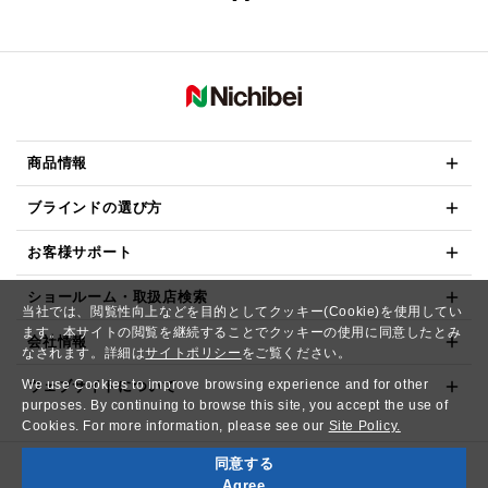
商品情報
ブラインドの選び方
お客様サポート
ショールーム・取扱店検索
当社では、閲覧性向上などを目的としてクッキー(Cookie)を使用してい
ます。本サイトの閲覧を継続することでクッキーの使用に同意したとみ
会社情報
なされます。詳細は
サイトポリシー
をご覧ください。
We use Cookies to improve browsing experience and for other
ウェブサイトについて
purposes. By continuing to browse this site, you accept the use of
Cookies. For more information, please see our
Site Policy.
同意する
Copyright© NICHIBEI CO.,LTD. All Rights Reserved.
Agree