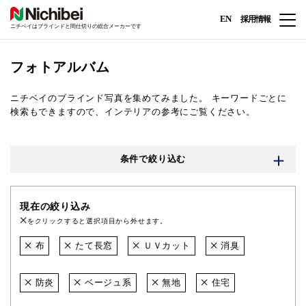
EN
採用情報
ニチベイはブラインドと間仕切りの総合メーカーです
フォトアルバム
ニチベイのブラインド写真を集めてみました。
キーワードごとに
検索もできますので、インテリアの参考にご覧ください。
条件で絞り込む
現在の絞り込み
をクリックすると選択項目から外せます。
布
たて長窓
ＵＶカット
消臭
防炎
ベージュ系
無地
住宅