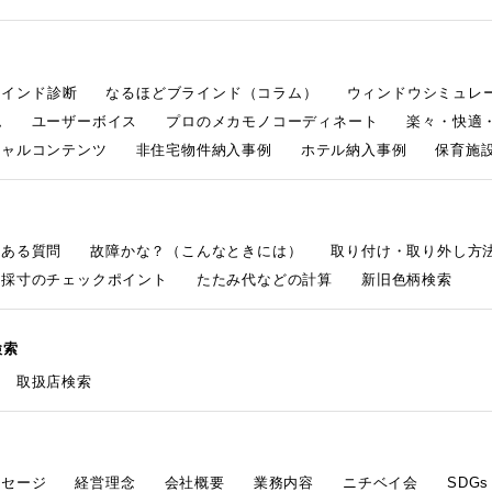
ラインド診断
なるほどブラインド（コラム）
ウィンドウシミュレ
ム
ユーザーボイス
プロのメカモノコーディネート
楽々・快適
シャルコンテンツ
非住宅物件納入事例
ホテル納入事例
保育施設
くある質問
故障かな？（こんなときには）
取り付け・取り外し方
採寸のチェックポイント
たたみ代などの計算
新旧色柄検索
検索
取扱店検索
ッセージ
経営理念
会社概要
業務内容
ニチベイ会
SDG