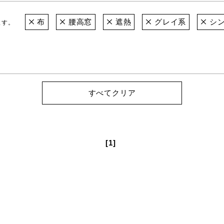
布
腰高窓
遮熱
グレイ系
シン
ます。
すべてクリア
[1]