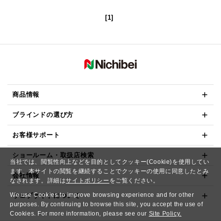
[1]
商品情報
ブラインドの選び方
お客様サポート
ショールーム・取扱店検索
当社では、閲覧性向上などを目的としてクッキー(Cookie)を使用してい
ます。本サイトの閲覧を継続することでクッキーの使用に同意したとみ
会社情報
なされます。詳細は
サイトポリシー
をご覧ください。
We use Cookies to improve browsing experience and for other
ウェブサイトについて
purposes. By continuing to browse this site, you accept the use of
Cookies. For more information, please see our
Site Policy.