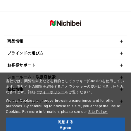
商品情報
ブラインドの選び方
お客様サポート
ショールーム・取扱店検索
当社では、閲覧性向上などを目的としてクッキー(Cookie)を使用してい
ます。本サイトの閲覧を継続することでクッキーの使用に同意したとみ
会社情報
なされます。詳細は
サイトポリシー
をご覧ください。
We use Cookies to improve browsing experience and for other
ウェブサイトについて
purposes. By continuing to browse this site, you accept the use of
Cookies. For more information, please see our
Site Policy.
同意する
Copyright© NICHIBEI CO.,LTD. All Rights Reserved.
Agree