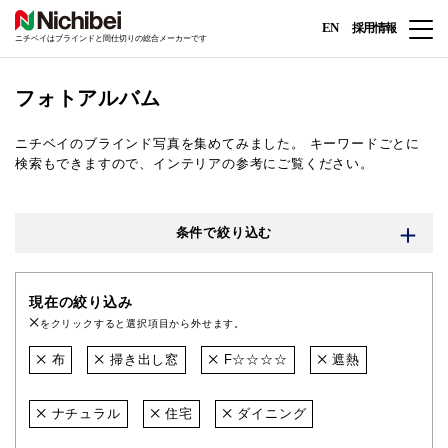
EN
採用情報
ニチベイはブラインドと間仕切りの総合メーカーです
フォトアルバム
ニチベイのブラインド写真を集めてみました。
キーワードごとに
検索もできますので、インテリアの参考にご覧ください。
条件で絞り込む
現在の絞り込み
をクリックすると選択項目から外せます。
布
掃き出し窓
F☆☆☆☆
遮熱
ナチュラル
住宅
ダイニング