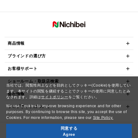
商品情報
ブラインドの選び方
お客様サポート
ショールーム・取扱店検索
当社では、閲覧性向上などを目的としてクッキー(Cookie)を使用してい
ます。本サイトの閲覧を継続することでクッキーの使用に同意したとみ
会社情報
なされます。詳細は
サイトポリシー
をご覧ください。
We use Cookies to improve browsing experience and for other
ウェブサイトについて
purposes. By continuing to browse this site, you accept the use of
Cookies. For more information, please see our
Site Policy.
同意する
Copyright© NICHIBEI CO.,LTD. All Rights Reserved.
Agree