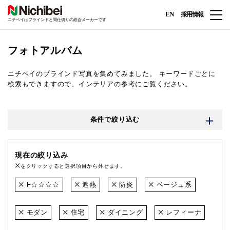
EN
採用情報
ニチベイはブラインドと間仕切りの総合メーカーです
フォトアルバム
ニチベイのブラインド写真を集めてみました。
キーワードごとに
検索もできますので、インテリアの参考にご覧ください。
条件で絞り込む
現在の絞り込み
をクリックすると選択項目から外せます。
F☆☆☆☆
遮熱
防炎
ベージュ系
モダン
住宅
ダイニング
レフィーナ