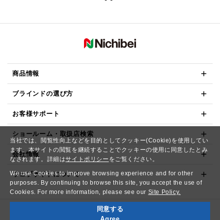
商品情報
ブラインドの選び方
お客様サポート
ショールーム・取扱店検索
当社では、閲覧性向上などを目的としてクッキー(Cookie)を使用してい
ます。本サイトの閲覧を継続することでクッキーの使用に同意したとみ
会社情報
なされます。詳細は
サイトポリシー
をご覧ください。
We use Cookies to improve browsing experience and for other
ウェブサイトについて
purposes. By continuing to browse this site, you accept the use of
Cookies. For more information, please see our
Site Policy.
同意する
Copyright© NICHIBEI CO.,LTD. All Rights Reserved.
Agree