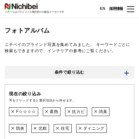
EN
採用情報
ニチベイはブラインドと間仕切りの総合メーカーです
フォトアルバム
ニチベイのブラインド写真を集めてみました。
キーワードごとに
検索もできますので、インテリアの参考にご覧ください。
条件で絞り込む
現在の絞り込み
をクリックすると選択項目から外せます。
F☆☆☆☆
遮熱
抗カビ
消臭
防炎
北欧
住宅
ダイニング