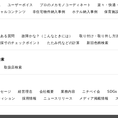
ム
ユーザーボイス
プロのメカモノコーディネート
楽々・快適
シャルコンテンツ
非住宅物件納入事例
ホテル納入事例
保育施設
くある質問
故障かな？（こんなときには）
取り付け・取り外し方
採寸のチェックポイント
たたみ代などの計算
新旧色柄検索
検索
取扱店検索
ッセージ
経営理念
会社概要
業務内容
ニチベイ会
SDG
ティション
採用情報
ニュースリリース
メディア掲載情報