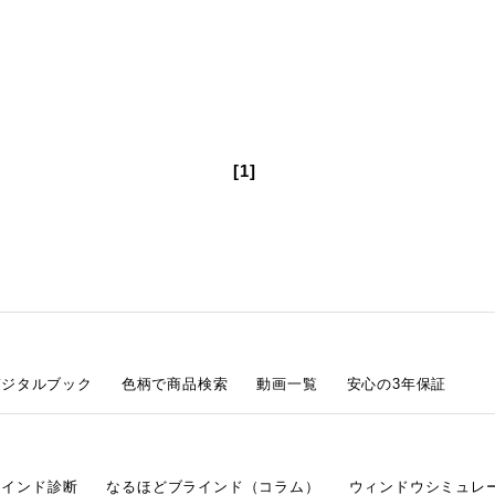
[1]
デジタルブック
色柄で商品検索
動画一覧
安心の3年保証
ラインド診断
なるほどブラインド（コラム）
ウィンドウシミュレ