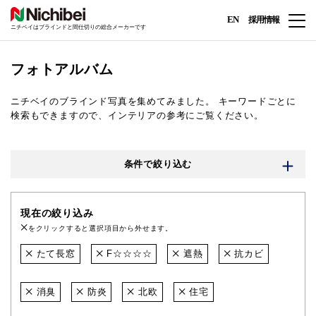
EN
採用情報
ニチベイはブラインドと間仕切りの総合メーカーです
フォトアルバム
ニチベイのブラインド写真を集めてみました。
キーワードごとに
検索もできますので、インテリアの参考にご覧ください。
条件で絞り込む
現在の絞り込み
をクリックすると選択項目から外せます。
たて長窓
F☆☆☆☆
遮熱
抗カビ
消臭
防炎
北欧
住宅