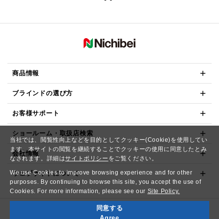
商品情報
ブラインドの選び方
お客様サポート
ショールーム・取扱店検索
当社では、閲覧性向上などを目的としてクッキー(Cookie)を使用してい
ます。本サイトの閲覧を継続することでクッキーの使用に同意したとみ
会社情報
なされます。詳細は
サイトポリシー
をご覧ください。
We use Cookies to improve browsing experience and for other
ウェブサイトについて
purposes. By continuing to browse this site, you accept the use of
Cookies. For more information, please see our
Site Policy.
同意する
Copyright© NICHIBEI CO.,LTD. All Rights Reserved.
Agree