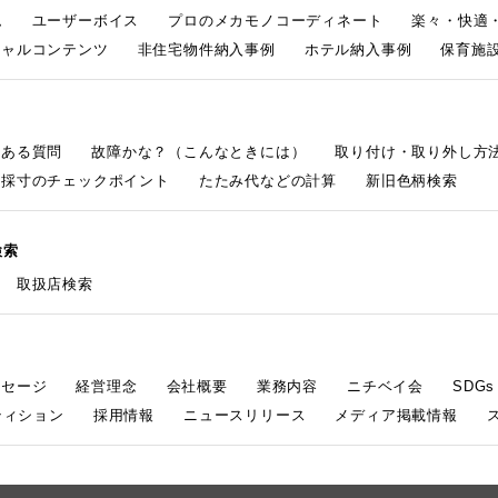
ム
ユーザーボイス
プロのメカモノコーディネート
楽々・快適
シャルコンテンツ
非住宅物件納入事例
ホテル納入事例
保育施設
くある質問
故障かな？（こんなときには）
取り付け・取り外し方
採寸のチェックポイント
たたみ代などの計算
新旧色柄検索
検索
取扱店検索
ッセージ
経営理念
会社概要
業務内容
ニチベイ会
SDG
ティション
採用情報
ニュースリリース
メディア掲載情報