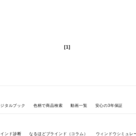
[1]
デジタルブック
色柄で商品検索
動画一覧
安心の3年保証
ラインド診断
なるほどブラインド（コラム）
ウィンドウシミュレ