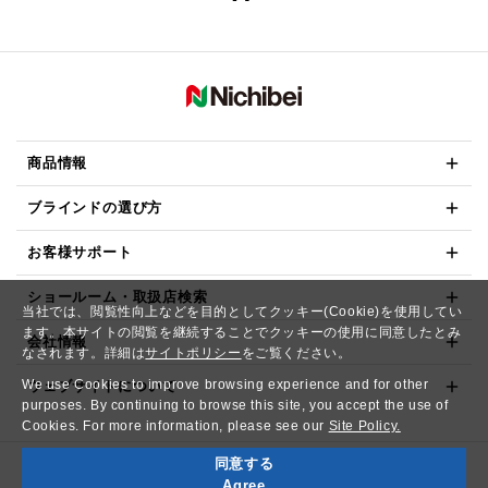
商品情報
ブラインドの選び方
お客様サポート
ショールーム・取扱店検索
当社では、閲覧性向上などを目的としてクッキー(Cookie)を使用してい
ます。本サイトの閲覧を継続することでクッキーの使用に同意したとみ
会社情報
なされます。詳細は
サイトポリシー
をご覧ください。
We use Cookies to improve browsing experience and for other
ウェブサイトについて
purposes. By continuing to browse this site, you accept the use of
Cookies. For more information, please see our
Site Policy.
同意する
Copyright© NICHIBEI CO.,LTD. All Rights Reserved.
Agree