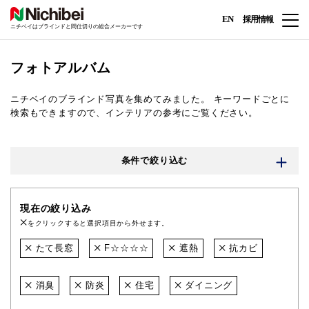
EN
採用情報
ニチベイはブラインドと間仕切りの総合メーカーです
フォトアルバム
ニチベイのブラインド写真を集めてみました。
キーワードごとに
検索もできますので、インテリアの参考にご覧ください。
条件で絞り込む
現在の絞り込み
をクリックすると選択項目から外せます。
たて長窓
F☆☆☆☆
遮熱
抗カビ
消臭
防炎
住宅
ダイニング