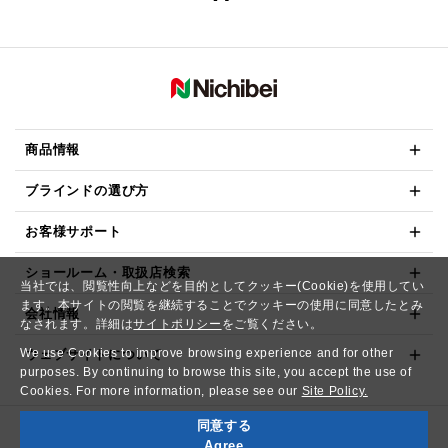
商品情報
ブラインドの選び方
お客様サポート
ショールーム・取扱店検索
当社では、閲覧性向上などを目的としてクッキー(Cookie)を使用してい
ます。本サイトの閲覧を継続することでクッキーの使用に同意したとみ
会社情報
なされます。詳細は
サイトポリシー
をご覧ください。
We use Cookies to improve browsing experience and for other
ウェブサイトについて
purposes. By continuing to browse this site, you accept the use of
Cookies. For more information, please see our
Site Policy.
同意する
Copyright© NICHIBEI CO.,LTD. All Rights Reserved.
Agree