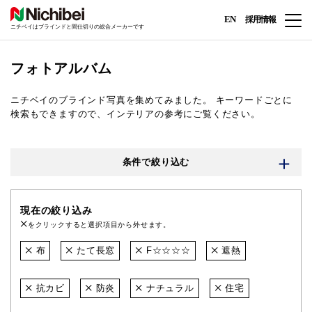
EN
採用情報
ニチベイはブラインドと間仕切りの総合メーカーです
フォトアルバム
ニチベイのブラインド写真を集めてみました。
キーワードごとに
検索もできますので、インテリアの参考にご覧ください。
条件で絞り込む
現在の絞り込み
をクリックすると選択項目から外せます。
布
たて長窓
F☆☆☆☆
遮熱
抗カビ
防炎
ナチュラル
住宅