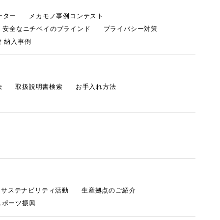
ーター
メカモノ事例コンテスト
・安全なニチベイのブラインド
プライバシー対策
 納入事例
法
取扱説明書検索
お手入れ方法
s サステナビリティ活動
生産拠点のご紹介
スポーツ振興