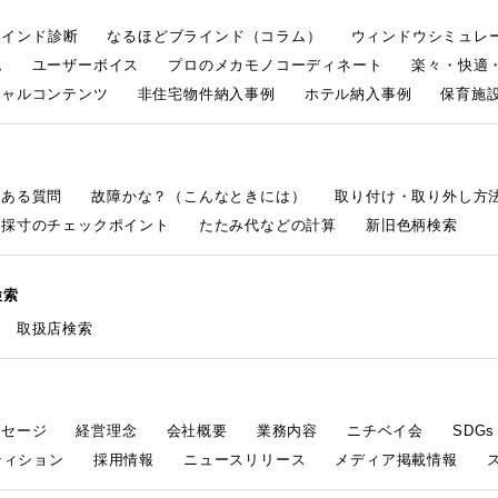
ラインド診断
なるほどブラインド（コラム）
ウィンドウシミュレ
ム
ユーザーボイス
プロのメカモノコーディネート
楽々・快適
シャルコンテンツ
非住宅物件納入事例
ホテル納入事例
保育施設
くある質問
故障かな？（こんなときには）
取り付け・取り外し方
採寸のチェックポイント
たたみ代などの計算
新旧色柄検索
検索
取扱店検索
ッセージ
経営理念
会社概要
業務内容
ニチベイ会
SDG
ティション
採用情報
ニュースリリース
メディア掲載情報