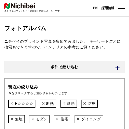
EN
採用情報
ニチベイはブラインドと間仕切りの総合メーカーです
フォトアルバム
ニチベイのブラインド写真を集めてみました。
キーワードごとに
検索もできますので、インテリアの参考にご覧ください。
条件で絞り込む
現在の絞り込み
をクリックすると選択項目から外せます。
F☆☆☆☆
断熱
遮熱
防炎
無地
モダン
住宅
ダイニング