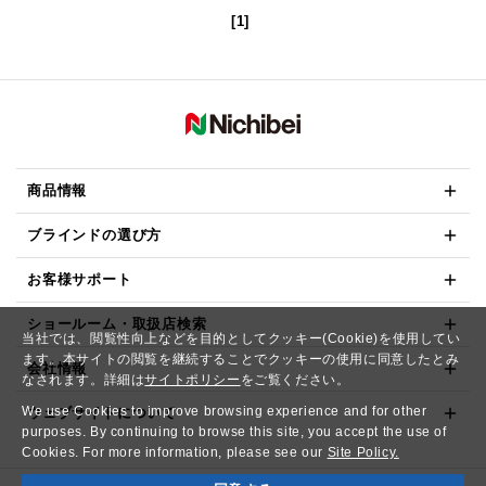
[1]
商品情報
ブラインドの選び方
お客様サポート
ショールーム・取扱店検索
当社では、閲覧性向上などを目的としてクッキー(Cookie)を使用してい
ます。本サイトの閲覧を継続することでクッキーの使用に同意したとみ
会社情報
なされます。詳細は
サイトポリシー
をご覧ください。
We use Cookies to improve browsing experience and for other
ウェブサイトについて
purposes. By continuing to browse this site, you accept the use of
Cookies. For more information, please see our
Site Policy.