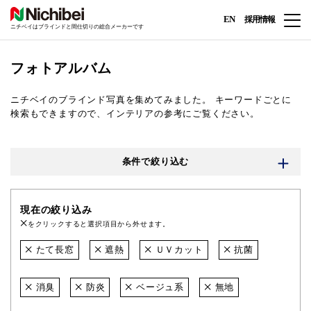
EN
採用情報
ニチベイはブラインドと間仕切りの総合メーカーです
フォトアルバム
ニチベイのブラインド写真を集めてみました。
キーワードごとに
検索もできますので、インテリアの参考にご覧ください。
条件で絞り込む
現在の絞り込み
をクリックすると選択項目から外せます。
たて長窓
遮熱
ＵＶカット
抗菌
消臭
防炎
ベージュ系
無地