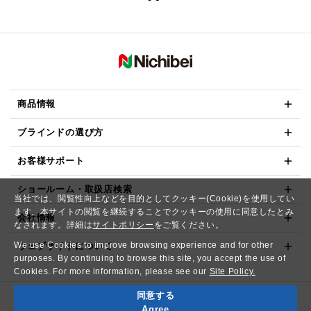
商品情報
ブラインドの選び方
お客様サポート
ショールーム・取扱店検索
当社では、閲覧性向上などを目的としてクッキー(Cookie)を使用してい
ます。本サイトの閲覧を継続することでクッキーの使用に同意したとみ
会社情報
なされます。詳細は
サイトポリシー
をご覧ください。
We use Cookies to improve browsing experience and for other
ウェブサイトについて
purposes. By continuing to browse this site, you accept the use of
Cookies. For more information, please see our
Site Policy.
同意する
Copyright© NICHIBEI CO.,LTD. All Rights Reserved.
Agree