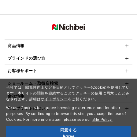
商品情報
ブラインドの選び方
お客様サポート
ショールーム・取扱店検索
当社では、閲覧性向上などを目的としてクッキー(Cookie)を使用してい
ます。本サイトの閲覧を継続することでクッキーの使用に同意したとみ
会社情報
なされます。詳細は
サイトポリシー
をご覧ください。
We use Cookies to improve browsing experience and for other
ウェブサイトについて
purposes. By continuing to browse this site, you accept the use of
Cookies. For more information, please see our
Site Policy.
同意する
Copyright© NICHIBEI CO.,LTD. All Rights Reserved.
Agree