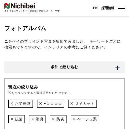
EN
採用情報
ニチベイはブラインドと間仕切りの総合メーカーです
フォトアルバム
ニチベイのブラインド写真を集めてみました。
キーワードごとに
検索もできますので、インテリアの参考にご覧ください。
条件で絞り込む
現在の絞り込み
をクリックすると選択項目から外せます。
たて長窓
F☆☆☆☆
ＵＶカット
抗菌
消臭
防炎
ベージュ系