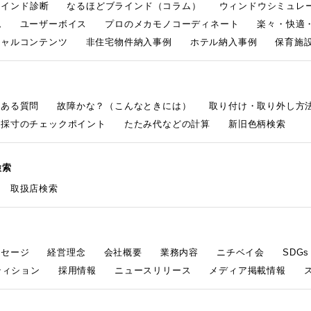
ラインド診断
なるほどブラインド（コラム）
ウィンドウシミュレ
ム
ユーザーボイス
プロのメカモノコーディネート
楽々・快適
シャルコンテンツ
非住宅物件納入事例
ホテル納入事例
保育施設
くある質問
故障かな？（こんなときには）
取り付け・取り外し方
採寸のチェックポイント
たたみ代などの計算
新旧色柄検索
検索
取扱店検索
ッセージ
経営理念
会社概要
業務内容
ニチベイ会
SDG
ティション
採用情報
ニュースリリース
メディア掲載情報