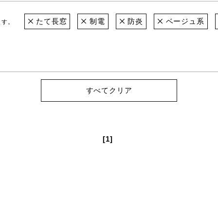
たて長窓
制電
防炎
ベージュ系
ます。
すべてクリア
[1]