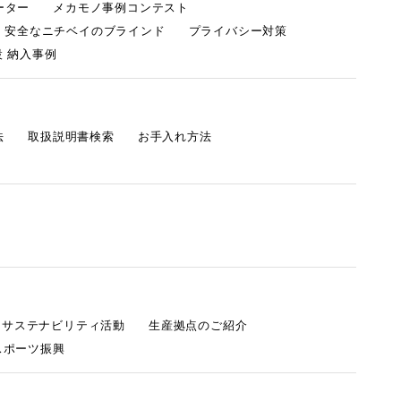
ーター
メカモノ事例コンテスト
・安全なニチベイのブラインド
プライバシー対策
 納入事例
法
取扱説明書検索
お手入れ方法
s サステナビリティ活動
生産拠点のご紹介
スポーツ振興