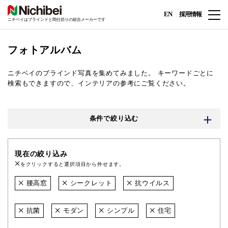
EN
採用情報
ニチベイはブラインドと間仕切りの総合メーカーです
フォトアルバム
ニチベイのブラインド写真を集めてみました。
キーワードごとに
検索もできますので、インテリアの参考にご覧ください。
条件で絞り込む
現在の絞り込み
をクリックすると選択項目から外せます。
腰高窓
シークレット
抗ウイルス
抗菌
モダン
シンプル
住宅