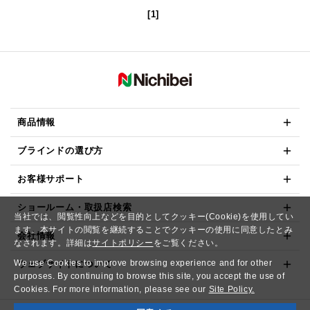
[1]
商品情報
ブラインドの選び方
お客様サポート
ショールーム・取扱店検索
当社では、閲覧性向上などを目的としてクッキー(Cookie)を使用してい
ます。本サイトの閲覧を継続することでクッキーの使用に同意したとみ
会社情報
なされます。詳細は
サイトポリシー
をご覧ください。
We use Cookies to improve browsing experience and for other
ウェブサイトについて
purposes. By continuing to browse this site, you accept the use of
Cookies. For more information, please see our
Site Policy.