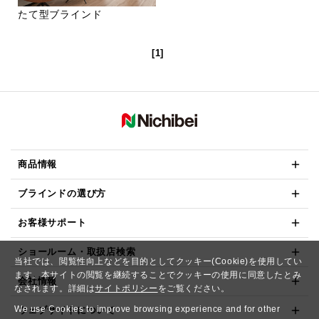
たて型ブラインド
[1]
商品情報
ブラインドの選び方
お客様サポート
ショールーム・取扱店検索
当社では、閲覧性向上などを目的としてクッキー(Cookie)を使用してい
ます。本サイトの閲覧を継続することでクッキーの使用に同意したとみ
会社情報
なされます。詳細は
サイトポリシー
をご覧ください。
We use Cookies to improve browsing experience and for other
ウェブサイトについて