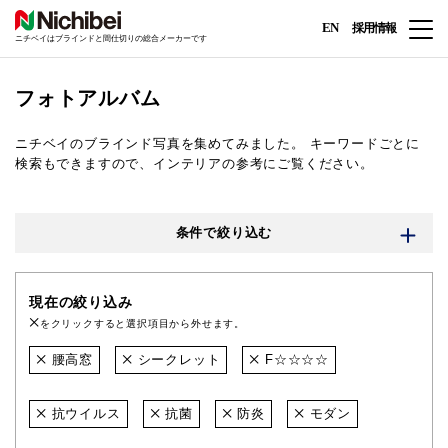
EN
採用情報
ニチベイはブラインドと間仕切りの総合メーカーです
フォトアルバム
ニチベイのブラインド写真を集めてみました。
キーワードごとに
検索もできますので、インテリアの参考にご覧ください。
条件で絞り込む
現在の絞り込み
をクリックすると選択項目から外せます。
腰高窓
シークレット
F☆☆☆☆
抗ウイルス
抗菌
防炎
モダン