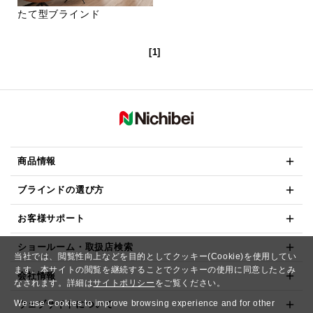
たて型ブラインド
[1]
商品情報
ブラインドの選び方
お客様サポート
ショールーム・取扱店検索
当社では、閲覧性向上などを目的としてクッキー(Cookie)を使用してい
ます。本サイトの閲覧を継続することでクッキーの使用に同意したとみ
会社情報
なされます。詳細は
サイトポリシー
をご覧ください。
We use Cookies to improve browsing experience and for other
ウェブサイトについて