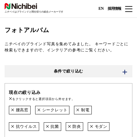
EN
採用情報
ニチベイはブラインドと間仕切りの総合メーカーです
フォトアルバム
ニチベイのブラインド写真を集めてみました。
キーワードごとに
検索もできますので、インテリアの参考にご覧ください。
条件で絞り込む
現在の絞り込み
をクリックすると選択項目から外せます。
腰高窓
シークレット
制電
抗ウイルス
抗菌
防炎
モダン