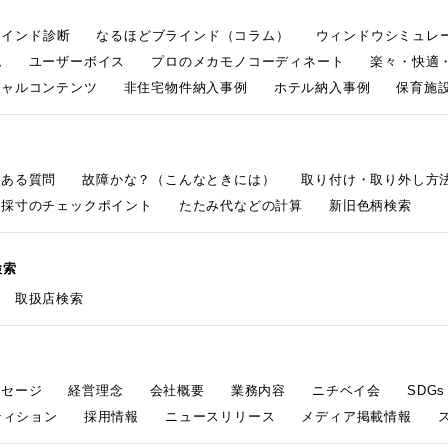
ラインド診断
なるほどブラインド（コラム）
ウィンドウシミュレ
ム
ユーザーボイス
プロのメカモノコーディネート
楽々・快適
シャルコンテンツ
非住宅物件納入事例
ホテル納入事例
保育施設
くある質問
故障かな？（こんなときには）
取り付け・取り外し方
採寸のチェックポイント
たたみ代などの計算
新旧色柄検索
検索
取扱店検索
ッセージ
経営理念
会社概要
業務内容
ニチベイ会
SDG
ティション
採用情報
ニュースリリース
メディア掲載情報