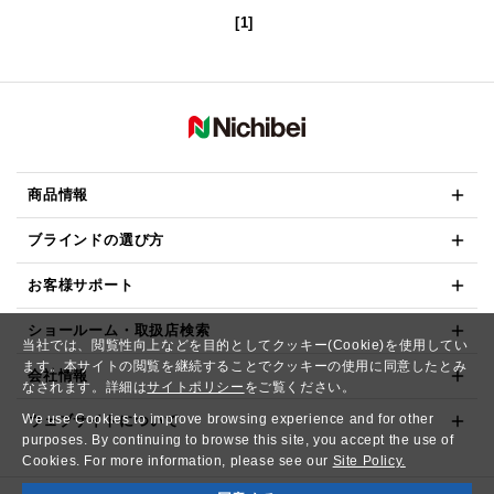
[1]
商品情報
ブラインドの選び方
お客様サポート
ショールーム・取扱店検索
当社では、閲覧性向上などを目的としてクッキー(Cookie)を使用してい
ます。本サイトの閲覧を継続することでクッキーの使用に同意したとみ
会社情報
なされます。詳細は
サイトポリシー
をご覧ください。
We use Cookies to improve browsing experience and for other
ウェブサイトについて
purposes. By continuing to browse this site, you accept the use of
Cookies. For more information, please see our
Site Policy.