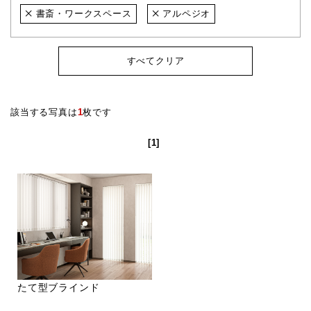
書斎・ワークスペース
アルペジオ
すべてクリア
該当する写真は
1
枚です
[1]
たて型ブラインド