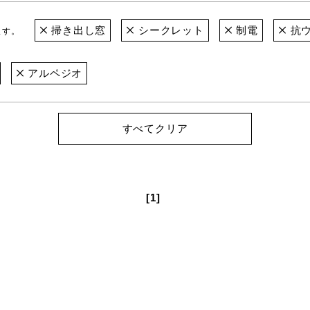
掃き出し窓
シークレット
制電
抗
ます。
アルペジオ
すべてクリア
[1]