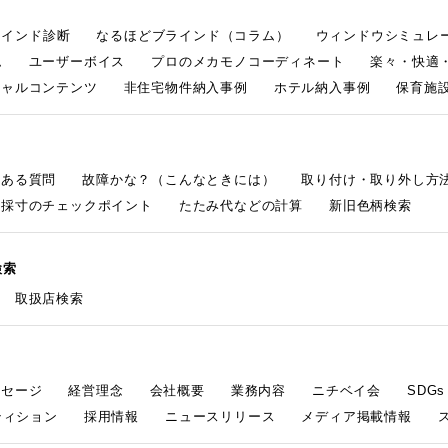
ラインド診断
なるほどブラインド（コラム）
ウィンドウシミュレ
ム
ユーザーボイス
プロのメカモノコーディネート
楽々・快適
シャルコンテンツ
非住宅物件納入事例
ホテル納入事例
保育施設
くある質問
故障かな？（こんなときには）
取り付け・取り外し方
採寸のチェックポイント
たたみ代などの計算
新旧色柄検索
検索
取扱店検索
ッセージ
経営理念
会社概要
業務内容
ニチベイ会
SDG
ティション
採用情報
ニュースリリース
メディア掲載情報