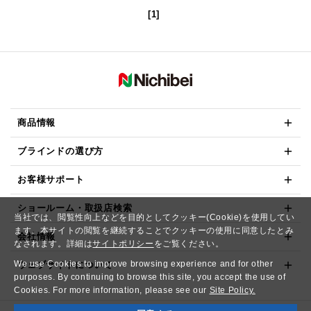
[1]
商品情報
ブラインドの選び方
お客様サポート
ショールーム・取扱店検索
当社では、閲覧性向上などを目的としてクッキー(Cookie)を使用してい
ます。本サイトの閲覧を継続することでクッキーの使用に同意したとみ
会社情報
なされます。詳細は
サイトポリシー
をご覧ください。
We use Cookies to improve browsing experience and for other
ウェブサイトについて
purposes. By continuing to browse this site, you accept the use of
Cookies. For more information, please see our
Site Policy.