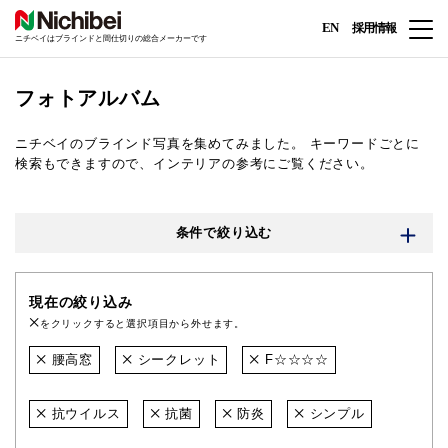
EN
採用情報
ニチベイはブラインドと間仕切りの総合メーカーです
フォトアルバム
ニチベイのブラインド写真を集めてみました。
キーワードごとに
検索もできますので、インテリアの参考にご覧ください。
条件で絞り込む
現在の絞り込み
をクリックすると選択項目から外せます。
腰高窓
シークレット
F☆☆☆☆
抗ウイルス
抗菌
防炎
シンプル