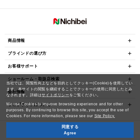
商品情報
ブラインドの選び方
お客様サポート
ショールーム・取扱店検索
当社では、閲覧性向上などを目的としてクッキー(Cookie)を使用してい
ます。本サイトの閲覧を継続することでクッキーの使用に同意したとみ
会社情報
なされます。詳細は
サイトポリシー
をご覧ください。
We use Cookies to improve browsing experience and for other
ウェブサイトについて
purposes. By continuing to browse this site, you accept the use of
Cookies. For more information, please see our
Site Policy.
同意する
Copyright© NICHIBEI CO.,LTD. All Rights Reserved.
Agree