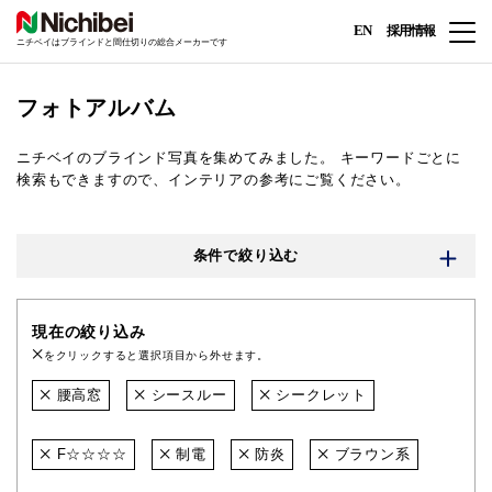
EN
採用情報
ニチベイはブラインドと間仕切りの総合メーカーです
フォトアルバム
ニチベイのブラインド写真を集めてみました。
キーワードごとに
検索もできますので、インテリアの参考にご覧ください。
条件で絞り込む
現在の絞り込み
をクリックすると選択項目から外せます。
腰高窓
シースルー
シークレット
F☆☆☆☆
制電
防炎
ブラウン系