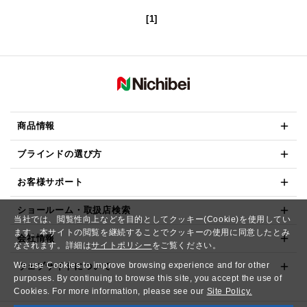
[1]
商品情報
ブラインドの選び方
お客様サポート
ショールーム・取扱店検索
当社では、閲覧性向上などを目的としてクッキー(Cookie)を使用してい
ます。本サイトの閲覧を継続することでクッキーの使用に同意したとみ
会社情報
なされます。詳細は
サイトポリシー
をご覧ください。
We use Cookies to improve browsing experience and for other
ウェブサイトについて
purposes. By continuing to browse this site, you accept the use of
Cookies. For more information, please see our
Site Policy.