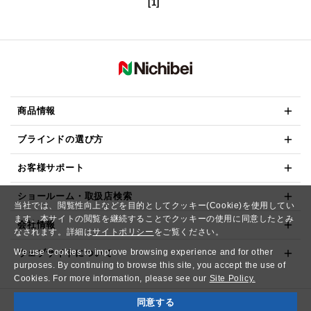
[1]
商品情報
ブラインドの選び方
お客様サポート
ショールーム・取扱店検索
当社では、閲覧性向上などを目的としてクッキー(Cookie)を使用してい
ます。本サイトの閲覧を継続することでクッキーの使用に同意したとみ
会社情報
なされます。詳細は
サイトポリシー
をご覧ください。
We use Cookies to improve browsing experience and for other
ウェブサイトについて
purposes. By continuing to browse this site, you accept the use of
Cookies. For more information, please see our
Site Policy.
同意する
Copyright© NICHIBEI CO.,LTD. All Rights Reserved.