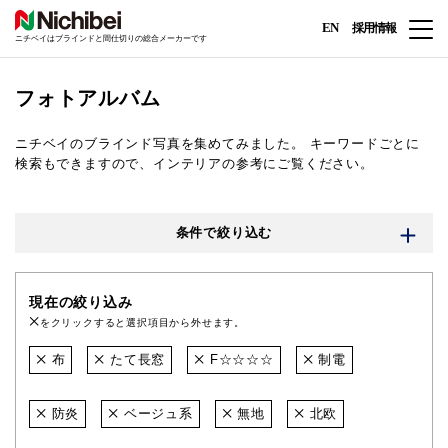
EN
採用情報
ニチベイはブラインドと間仕切りの総合メーカーです
フォトアルバム
ニチベイのブラインド写真を集めてみました。
キーワードごとに
検索もできますので、インテリアの参考にご覧ください。
条件で絞り込む
現在の絞り込み
をクリックすると選択項目から外せます。
布
たて長窓
F☆☆☆☆
制電
防炎
ベージュ系
無地
北欧