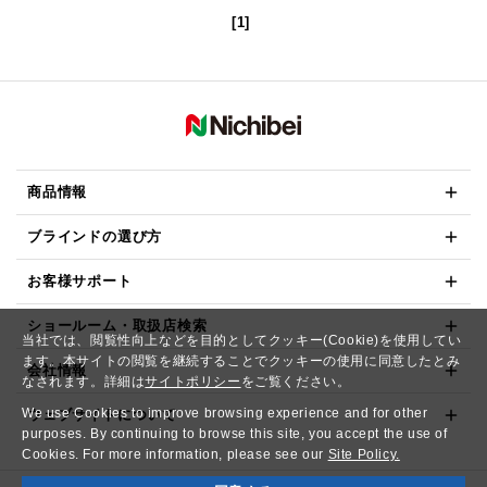
[1]
商品情報
ブラインドの選び方
お客様サポート
ショールーム・取扱店検索
当社では、閲覧性向上などを目的としてクッキー(Cookie)を使用してい
ます。本サイトの閲覧を継続することでクッキーの使用に同意したとみ
会社情報
なされます。詳細は
サイトポリシー
をご覧ください。
We use Cookies to improve browsing experience and for other
ウェブサイトについて
purposes. By continuing to browse this site, you accept the use of
Cookies. For more information, please see our
Site Policy.