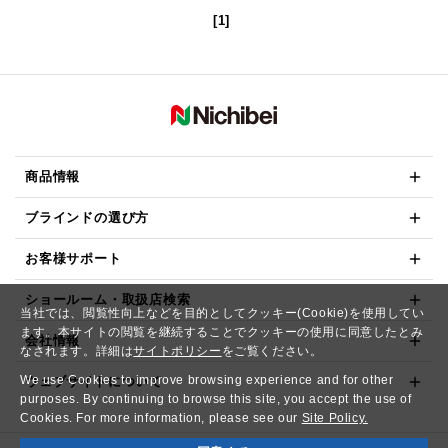
[1]
商品情報
ブラインドの選び方
お客様サポート
ショールーム・取扱店検索
当社では、閲覧性向上などを目的としてクッキー(Cookie)を使用してい
ます。本サイトの閲覧を継続することでクッキーの使用に同意したとみ
会社情報
なされます。詳細は
サイトポリシー
をご覧ください。
We use Cookies to improve browsing experience and for other
ウェブサイトについて
purposes. By continuing to browse this site, you accept the use of
Cookies. For more information, please see our
Site Policy.