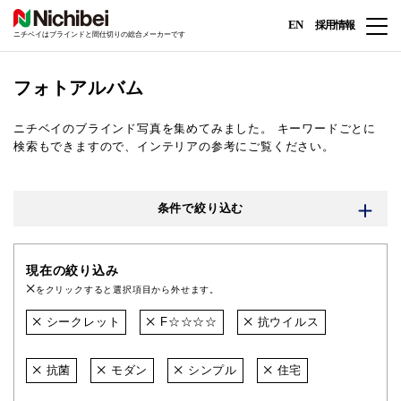
EN
採用情報
ニチベイはブラインドと間仕切りの総合メーカーです
フォトアルバム
ニチベイのブラインド写真を集めてみました。
キーワードごとに
検索もできますので、インテリアの参考にご覧ください。
条件で絞り込む
現在の絞り込み
をクリックすると選択項目から外せます。
シークレット
F☆☆☆☆
抗ウイルス
抗菌
モダン
シンプル
住宅