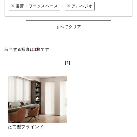
書斎・ワークスペース
アルペジオ
すべてクリア
該当する写真は
1
枚です
[1]
たて型ブラインド