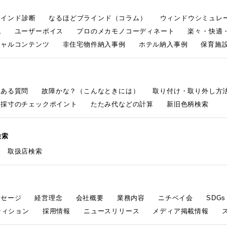
ラインド診断
なるほどブラインド（コラム）
ウィンドウシミュレ
ム
ユーザーボイス
プロのメカモノコーディネート
楽々・快適
シャルコンテンツ
非住宅物件納入事例
ホテル納入事例
保育施設
くある質問
故障かな？（こんなときには）
取り付け・取り外し方
採寸のチェックポイント
たたみ代などの計算
新旧色柄検索
検索
取扱店検索
ッセージ
経営理念
会社概要
業務内容
ニチベイ会
SDG
ティション
採用情報
ニュースリリース
メディア掲載情報