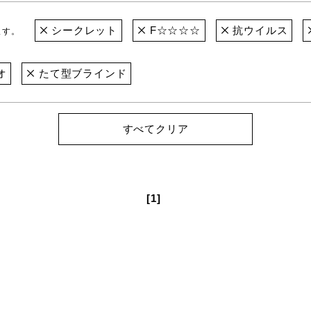
シークレット
F☆☆☆☆
抗ウイルス
ます。
オ
たて型ブラインド
すべてクリア
[1]