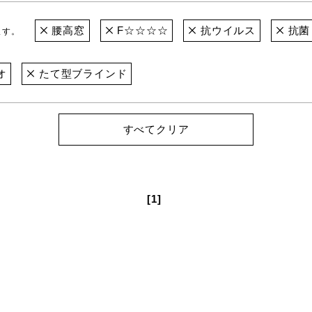
腰高窓
F☆☆☆☆
抗ウイルス
抗菌
ます。
オ
たて型ブラインド
すべてクリア
[1]