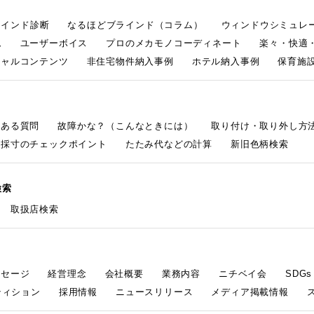
ラインド診断
なるほどブラインド（コラム）
ウィンドウシミュレ
ム
ユーザーボイス
プロのメカモノコーディネート
楽々・快適
シャルコンテンツ
非住宅物件納入事例
ホテル納入事例
保育施設
くある質問
故障かな？（こんなときには）
取り付け・取り外し方
採寸のチェックポイント
たたみ代などの計算
新旧色柄検索
検索
取扱店検索
ッセージ
経営理念
会社概要
業務内容
ニチベイ会
SDG
ティション
採用情報
ニュースリリース
メディア掲載情報