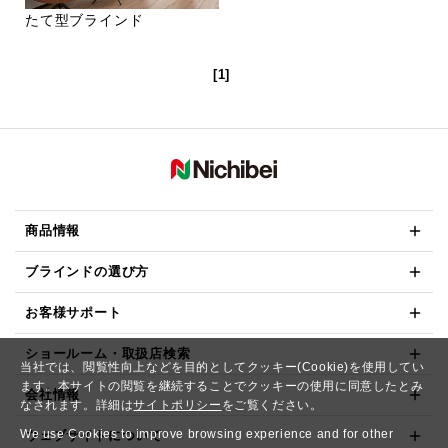
たて型ブラインド
[1]
商品情報
ブラインドの選び方
お客様サポート
ショールーム・取扱店検索
当社では、閲覧性向上などを目的としてクッキー(Cookie)を使用してい
ます。本サイトの閲覧を継続することでクッキーの使用に同意したとみ
会社情報
なされます。詳細は
サイトポリシー
をご覧ください。
We use Cookies to improve browsing experience and for other
ウェブサイトについて