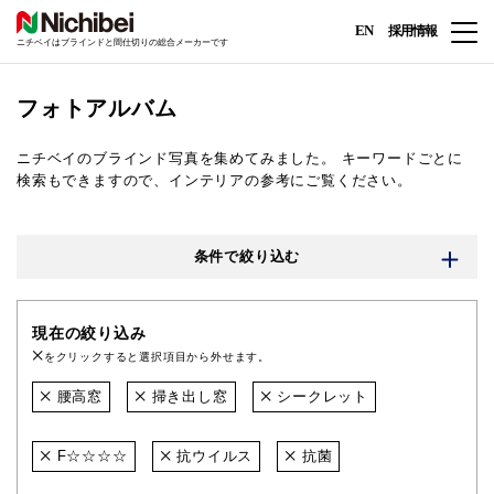
EN
採用情報
ニチベイはブラインドと間仕切りの総合メーカーです
フォトアルバム
ニチベイのブラインド写真を集めてみました。
キーワードごとに
検索もできますので、インテリアの参考にご覧ください。
条件で絞り込む
現在の絞り込み
をクリックすると選択項目から外せます。
腰高窓
掃き出し窓
シークレット
F☆☆☆☆
抗ウイルス
抗菌