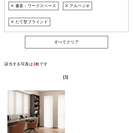
書斎・ワークスペース
アルペジオ
たて型ブラインド
すべてクリア
該当する写真は
1
枚です
[1]