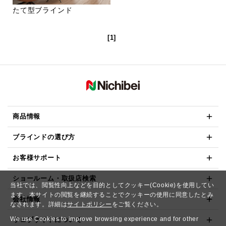
たて型ブラインド
[1]
商品情報
ブラインドの選び方
お客様サポート
ショールーム・取扱店検索
当社では、閲覧性向上などを目的としてクッキー(Cookie)を使用してい
ます。本サイトの閲覧を継続することでクッキーの使用に同意したとみ
会社情報
なされます。詳細は
サイトポリシー
をご覧ください。
We use Cookies to improve browsing experience and for other
ウェブサイトについて