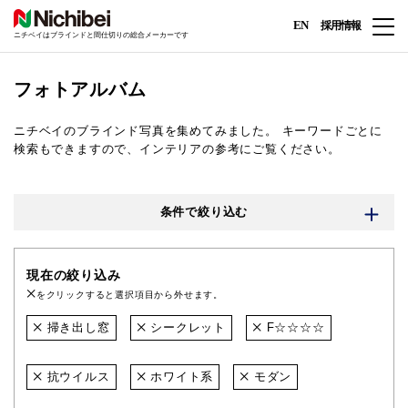
EN
採用情報
ニチベイはブラインドと間仕切りの総合メーカーです
フォトアルバム
ニチベイのブラインド写真を集めてみました。
キーワードごとに
検索もできますので、インテリアの参考にご覧ください。
条件で絞り込む
現在の絞り込み
をクリックすると選択項目から外せます。
掃き出し窓
シークレット
F☆☆☆☆
抗ウイルス
ホワイト系
モダン