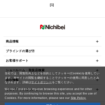
[1]
商品情報
ブラインドの選び方
お客様サポート
ショールーム・取扱店検索
当社では、閲覧性向上などを目的としてクッキー(Cookie)を使用してい
ます。本サイトの閲覧を継続することでクッキーの使用に同意したとみ
会社情報
なされます。詳細は
サイトポリシー
をご覧ください。
We use Cookies to improve browsing experience and for other
ウェブサイトについて
purposes. By continuing to browse this site, you accept the use of
Cookies. For more information, please see our
Site Policy.