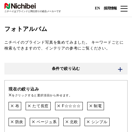
EN
採用情報
ニチベイはブラインドと間仕切りの総合メーカーです
フォトアルバム
ニチベイのブラインド写真を集めてみました。
キーワードごとに
検索もできますので、インテリアの参考にご覧ください。
条件で絞り込む
現在の絞り込み
をクリックすると選択項目から外せます。
布
たて長窓
F☆☆☆☆
制電
防炎
ベージュ系
北欧
シンプル