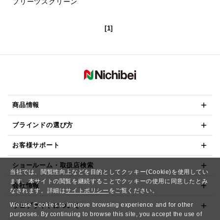
プリーツスクリーン
[1]
商品情報
ブラインドの選び方
お客様サポート
ショールーム・取扱店検索
当社では、閲覧性向上などを目的としてクッキー(Cookie)を使用してい
ます。本サイトの閲覧を継続することでクッキーの使用に同意したとみ
会社情報
なされます。詳細は
サイトポリシー
をご覧ください。
We use Cookies to improve browsing experience and for other
ウェブサイトについて
purposes. By continuing to browse this site, you accept the use of