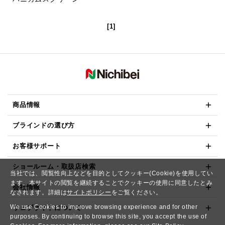
[1]
商品情報
ブラインドの選び方
お客様サポート
ショールーム・取扱店検索
当社では、閲覧性向上などを目的としてクッキー(Cookie)を使用してい
ます。本サイトの閲覧を継続することでクッキーの使用に同意したとみ
会社情報
なされます。詳細は
サイトポリシー
をご覧ください。
We use Cookies to improve browsing experience and for other
ウェブサイトについて
purposes. By continuing to browse this site, you accept the use of