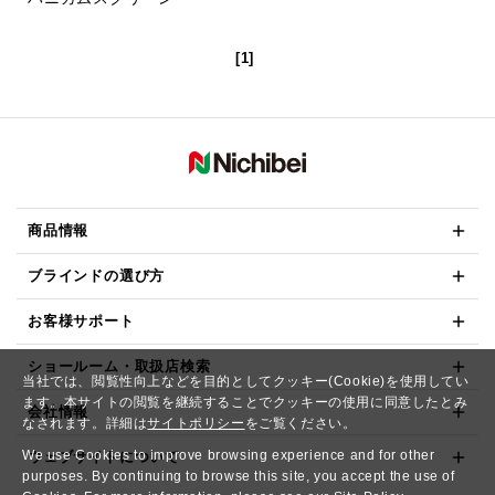
[1]
商品情報
ブラインドの選び方
お客様サポート
ショールーム・取扱店検索
当社では、閲覧性向上などを目的としてクッキー(Cookie)を使用してい
ます。本サイトの閲覧を継続することでクッキーの使用に同意したとみ
会社情報
なされます。詳細は
サイトポリシー
をご覧ください。
We use Cookies to improve browsing experience and for other
ウェブサイトについて
purposes. By continuing to browse this site, you accept the use of