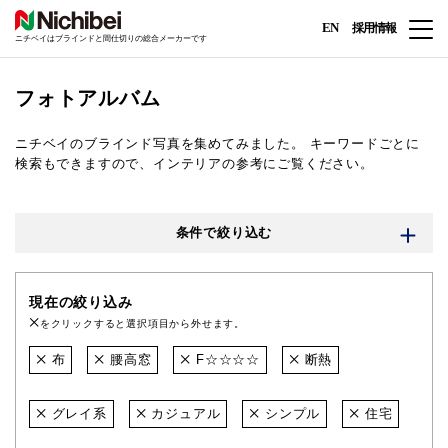
EN
採用情報
ニチベイはブラインドと間仕切りの総合メーカーです
フォトアルバム
ニチベイのブラインド写真を集めてみました。
キーワードごとに
検索もできますので、インテリアの参考にご覧ください。
条件で絞り込む
現在の絞り込み
をクリックすると選択項目から外せます。
布
腰高窓
F☆☆☆☆
断熱
グレイ系
カジュアル
シンプル
住宅