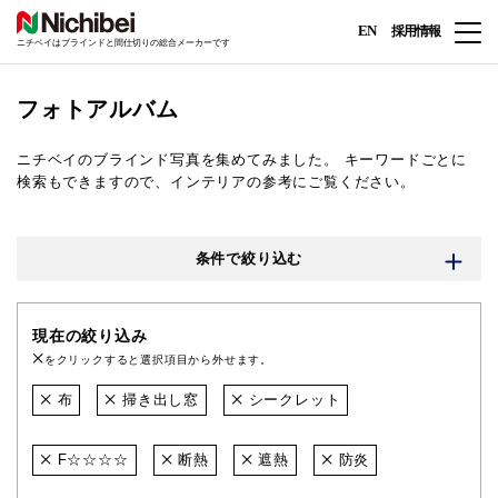
EN
採用情報
ニチベイはブラインドと間仕切りの総合メーカーです
フォトアルバム
ニチベイのブラインド写真を集めてみました。
キーワードごとに
検索もできますので、インテリアの参考にご覧ください。
条件で絞り込む
現在の絞り込み
をクリックすると選択項目から外せます。
布
掃き出し窓
シークレット
F☆☆☆☆
断熱
遮熱
防炎