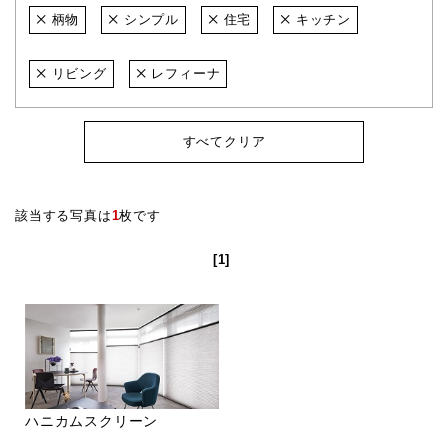
柄物
シンプル
住宅
キッチン
リビング
レフィーナ
すべてクリア
該当する写真は
1
枚です
[1]
ハニカムスクリーン